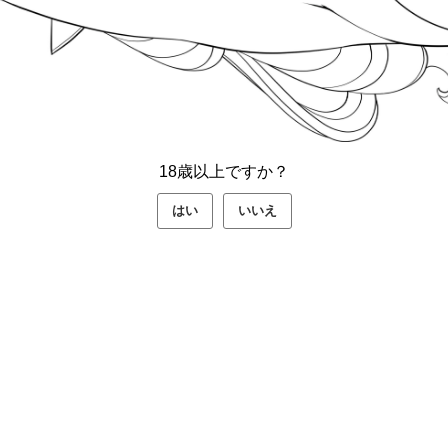
販売開始
気がする…？」 音声作品〈アンゼのお食事〉cv:野上
次元オーラルセックス♡ ...
販売は終了しました GOT タペストリーコレクション
18歳以上ですか？
NZA
はい
いいえ
号にて〈有罪です-第2話-46P〉が掲載されました。 9月5
す実行委員会〉ミヤクラ様のイメージイラストを描かせ