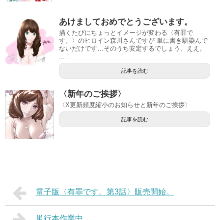
あけましておめでとうございます。
描くたびにちょっとイメージが変わる〈有罪で
す。〉のヒロイン森川さんですが 単に書き馴染んで
ないだけです…そのうち安定するでしょう、ええ。
...
記事を読む
〈新年のご挨拶〉
〈X更新頻度縮小のお知らせと新年のご挨拶〉
記事を読む
電子版〈有罪です。第3話〉販売開始。
単行本作業中